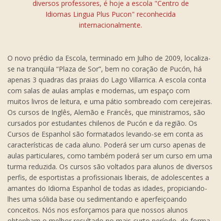
diversos professores, é hoje a escola "Centro de
Idiomas Lingua Plus Pucon" reconhecida
internacionalmente.
O novo prédio da Escola, terminado em Julho de 2009, localiza-
se na tranqüila “Plaza de Sor”, bem no coração de Pucón, há
apenas 3 quadras das praias do Lago Villarrica. A escola conta
com salas de aulas amplas e modernas, um espaço com
muitos livros de leitura, e uma pátio sombreado com cerejeiras.
Os cursos de Inglês, Alemão e Francês, que ministramos, são
cursados por estudantes chilenos de Pucón e da região. Os
Cursos de Espanhol são formatados levando-se em conta as
características de cada aluno. Poderá ser um curso apenas de
aulas particulares, como também poderá ser um curso em uma
turma reduzida. Os cursos são voltados para alunos de diversos
perfis, de esportistas a profissionais liberais, de adolescentes a
amantes do Idioma Espanhol de todas as idades, propiciando-
lhes uma sólida base ou sedimentando e aperfeiçoando
conceitos. Nós nos esforçamos para que nossos alunos
obtenham o melhor resultado no mais curto período, de forma