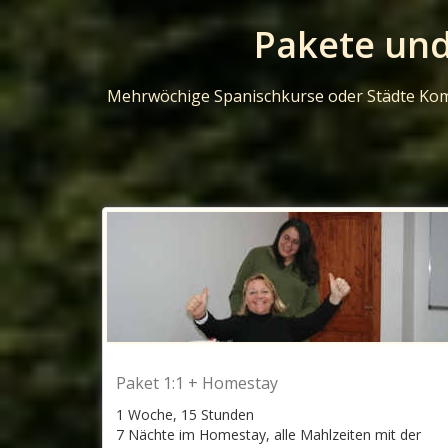
Pakete und
Mehrwöchige Spanischkurse oder Städte Komb
Paket 1:1 + Homestay
1 Woche, 15 Stunden
7 Nächte im Homestay, alle Mahlzeiten mit der