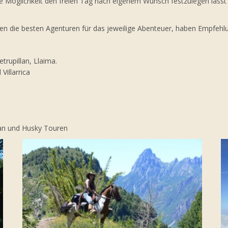
die Möglichkeit den freien Tag nach eigenem Wunsch festzulegen lässt
en die besten Agenturen für das jeweilige Abenteuer, haben Empfehlun
etrupillan, Llaima.
Villarrica
kan und Husky Touren