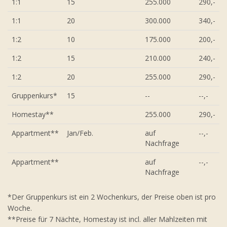
1:1
15
255.000
290,-
1:1
20
300.000
340,-
1:2
10
175.000
200,-
1:2
15
210.000
240,-
1:2
20
255.000
290,-
Gruppenkurs*
15
--
--,-
Homestay**
255.000
290,-
Appartment**
Jan/Feb.
auf
--,-
Nachfrage
Appartment**
auf
--,-
Nachfrage
*Der Gruppenkurs ist ein 2 Wochenkurs, der Preise oben ist pro
Woche.
**Preise für 7 Nächte, Homestay ist incl. aller Mahlzeiten mit