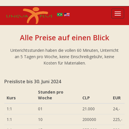
Toggl
navig
Alle Preise auf einen Blick
Unterichtsstunden haben die vollen 60 Minuten, Unterricht
an 5 Tagen pro Woche, keine Einschreibgebühr, keine
Kosten für Materialien.
Preisliste bis 30. Juni 2024
Stunden pro
Kurs
Woche
CLP
EUR
1:1
01
21.000
24,-
1:1
10
200000
225,-